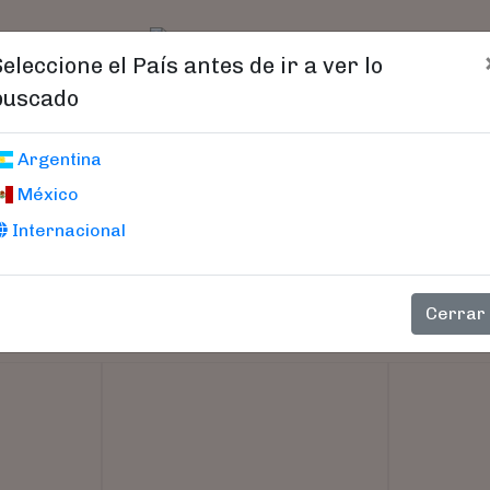
t)
logo
Catálogo
Age
Seleccione el País antes de ir a ver lo
buscado
Argentina
México
Internacional
Cerrar