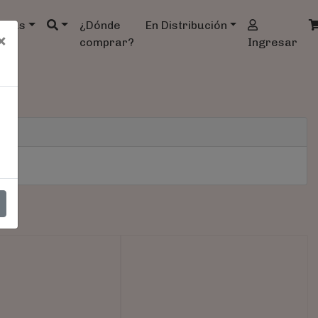
ndas
¿Dónde
En Distribución
×
comprar?
Ingresar