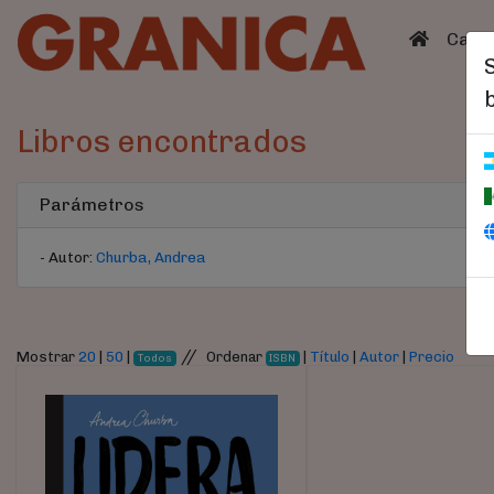
(curren
Catá
Libros encontrados
Parámetros
- Autor:
Churba, Andrea
//
Mostrar
20
|
50
|
Ordenar
|
Título
|
Autor
|
Precio
Todos
ISBN