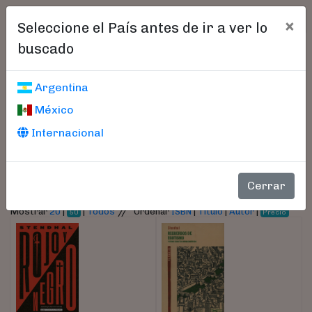
×
Seleccione el País antes de ir a ver lo
buscado
Libros encontrados
Argentina
México
Parámetros
Internacional
- Autor:
Stendhal
Cerrar
//
Mostrar
20
|
|
Todos
Ordenar
ISBN
|
Título
|
Autor
|
50
Precio