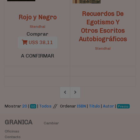
Recuerdos De
Rojo y Negro
Egotismo Y
Stendhal
Otros Escritos
Comprar
Autobiográficos
U$S 38,11
Stendhal
A CONFIRMAR
//
Mostrar
20
|
|
Todos
Ordenar
ISBN
|
Título
|
Autor
|
50
Precio
GRANICA
Cambiar
Oficinas
Contacto