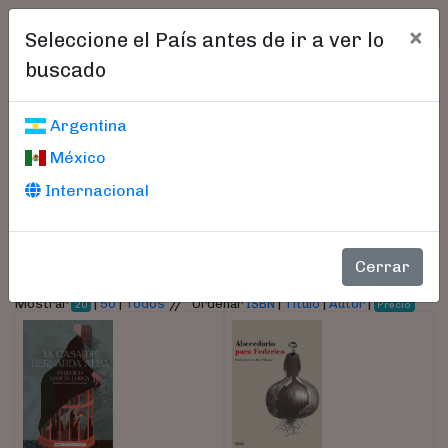
×
Seleccione el País antes de ir a ver lo
buscado
Libros encontrados
Argentina
México
Parámetros
Internacional
- Autor:
García Lorca, Federico
Cerrar
//
Mostrar
|
50
|
Todos
Ordenar
ISBN
|
Título
|
Autor
|
20
Precio