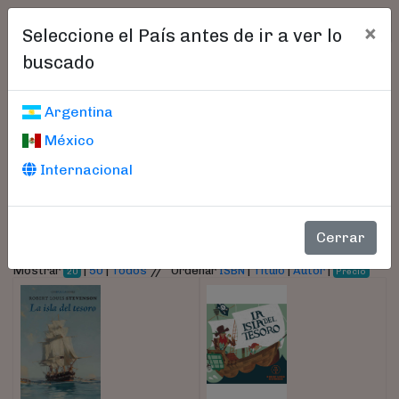
×
Seleccione el País antes de ir a ver lo
buscado
Libros encontrados
Argentina
México
Parámetros
Internacional
- Autor:
Stevenson, Robert L.
Cerrar
//
Mostrar
|
50
|
Todos
Ordenar
ISBN
|
Título
|
Autor
|
20
Precio