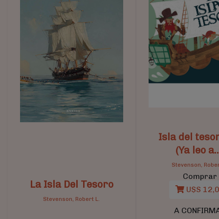
Isla del teso
(Ya leo a..
Stevenson, Rober
Comprar
La Isla Del Tesoro
U$S 12,
Stevenson, Robert L.
A CONFIRM