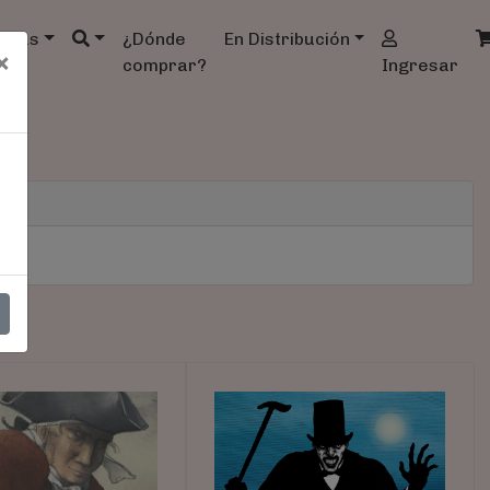
ndas
¿Dónde
En Distribución
×
comprar?
Ingresar