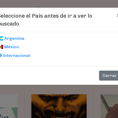
t)
logo
Catálogo
Age
Seleccione el País antes de ir a ver lo
buscado
Argentina
México
Internacional
Cerrar