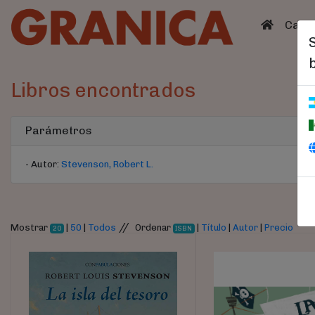
(curren
Catá
Libros encontrados
Parámetros
- Autor:
Stevenson, Robert L.
//
Mostrar
|
50
|
Todos
Ordenar
|
Título
|
Autor
|
Precio
20
ISBN