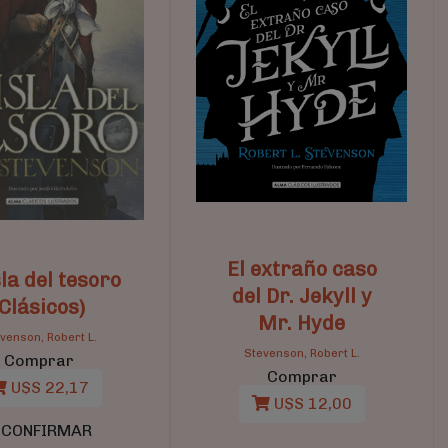
El extraño caso
sla del tesoro
del Dr. Jekyll y
(Clásicos)
Mr. Hyde
venson, Robert L.
Stevenson, Robert L.
Comprar
Comprar
U$S 22,17
U$S 12,00
 CONFIRMAR