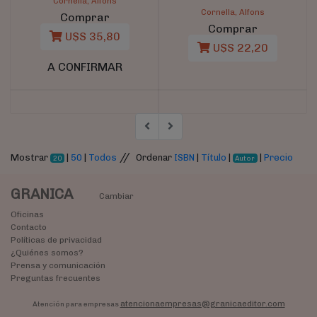
Cornella, Alfons
Cornella, Alfons
Comprar
Comprar
U$S 35,80
U$S 22,20
A CONFIRMAR
//
Mostrar
|
50
|
Todos
Ordenar
ISBN
|
Título
|
|
Precio
20
Autor
GRANICA
Cambiar
Oficinas
Contacto
Políticas de privacidad
¿Quiénes somos?
Prensa y comunicación
Preguntas frecuentes
atencionaempresas@granicaeditor.com
Atención para empresas