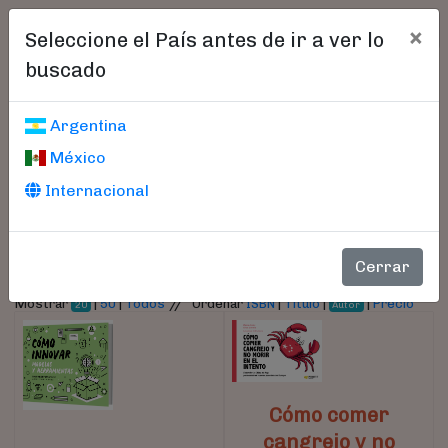
×
Seleccione el País antes de ir a ver lo
buscado
Libros encontrados
Argentina
México
Parámetros
Internacional
- Autor:
Cornella, Alfons
Cerrar
//
Mostrar
|
50
|
Todos
Ordenar
ISBN
|
Título
|
|
Precio
20
Autor
Cómo comer
cangrejo y no