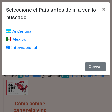
×
Seleccione el País antes de ir a ver lo
buscado
Libros encontrados
Argentina
México
Parámetros
Internacional
- Autor:
Alonso, Mónica
Cerrar
//
Mostrar
|
50
|
Todos
Ordenar
|
Título
|
Autor
|
Precio
20
ISBN
Cómo comer
cangrejo y no