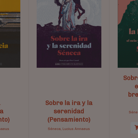
Sobre
e
bre
a
Sobre la ira y la
a
serenidad
Séne
to)
(Pensamiento)
naeus
Séneca, Lucius Annaeus