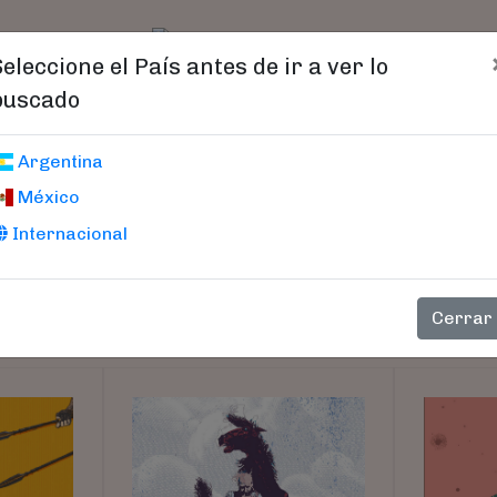
t)
logo
Catálogo
Age
Seleccione el País antes de ir a ver lo
buscado
Argentina
México
Internacional
Cerrar