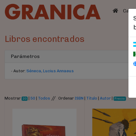
(curren
Catá
Libros encontrados
Parámetros
- Autor:
Séneca, Lucius Annaeus
//
Mostrar
|
50
|
Todos
Ordenar
ISBN
|
Título
|
Autor
|
20
Precio