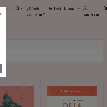
ndas
¿Dónde
En Distribución
×
comprar?
Ingresar