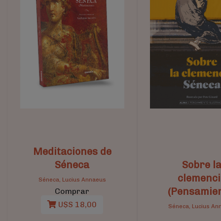
Meditaciones de
Séneca
Sobre l
clemenci
Séneca, Lucius Annaeus
(Pensamien
Comprar
U$S 18,00
Séneca, Lucius An