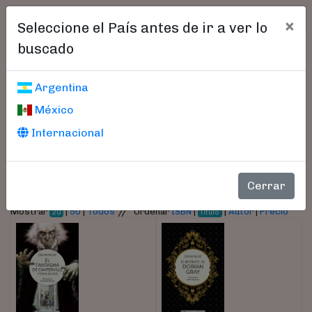
×
Seleccione el País antes de ir a ver lo
buscado
Libros encontrados
Argentina
México
Parámetros
Internacional
- Autor:
Wilde, Oscar
Cerrar
//
Mostrar
|
50
|
Todos
Ordenar
ISBN
|
|
Autor
|
Precio
20
Título