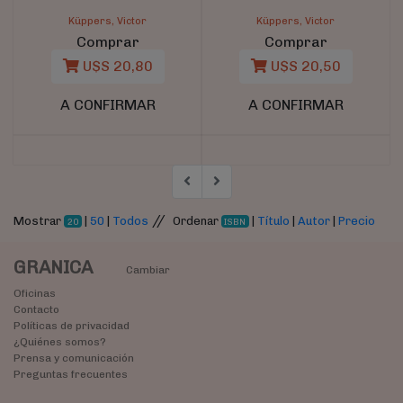
Küppers, Victor
Küppers, Victor
Comprar
Comprar
U$S 20,80
U$S 20,50
A CONFIRMAR
A CONFIRMAR
//
Mostrar
|
50
|
Todos
Ordenar
|
Título
|
Autor
|
Precio
20
ISBN
GRANICA
Cambiar
Oficinas
Contacto
Políticas de privacidad
¿Quiénes somos?
Prensa y comunicación
Preguntas frecuentes