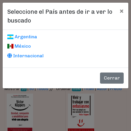
×
Seleccione el País antes de ir a ver lo
buscado
Libros encontrados
Argentina
México
Parámetros
Internacional
- Autor:
Küppers, Victor
Cerrar
//
Mostrar
|
50
|
Todos
Ordenar
|
Título
|
Autor
|
Precio
20
ISBN