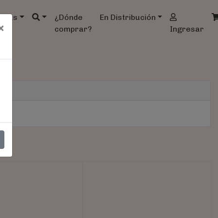
ndas
¿Dónde
En Distribución
×
comprar?
Ingresar