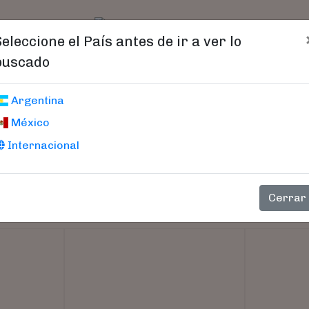
t)
logo
Catálogo
Age
Seleccione el País antes de ir a ver lo
buscado
Argentina
México
Internacional
Cerrar