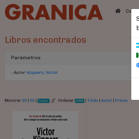
(curren
Catá
Libros encontrados
Parámetros
- Autor:
Küppers, Victor
//
Mostrar
20
|
50
|
Ordenar
|
Título
|
Autor
|
Precio
Todos
ISBN