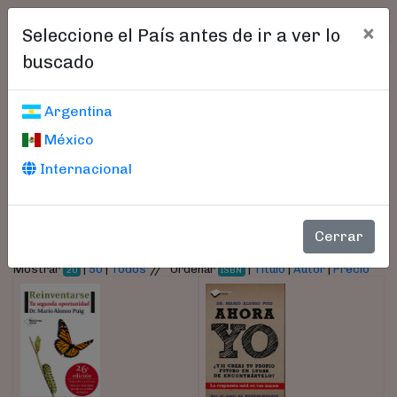
×
Seleccione el País antes de ir a ver lo
buscado
Libros encontrados
Argentina
México
Parámetros
Internacional
- Autor:
Puig, Mario Alonso
Cerrar
//
Mostrar
|
50
|
Todos
Ordenar
|
Título
|
Autor
|
Precio
20
ISBN