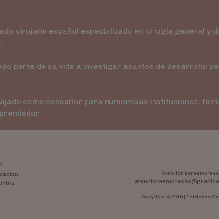
do cirujano español especializado en cirugía general y dig
.
o parte de su vida a investigar asuntos de desarrollo p
abajado como consultor para numerosas instituciones, tan
mprendedor.
?
Atención para empresa
cación
atencionaempresas@granica
entes
Copyright © 2019 | Ediciones Gr