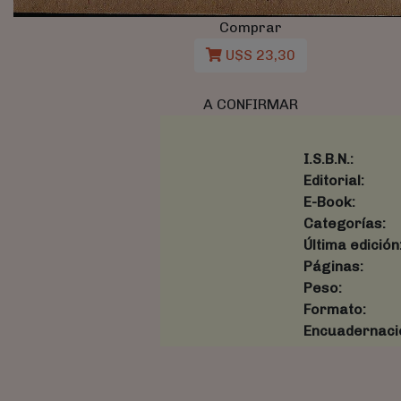
Comprar
U$S 23,30
A CONFIRMAR
I.S.B.N.:
Editorial:
E-Book:
Categorías:
Última edición
Páginas:
Peso:
Formato:
Encuadernaci