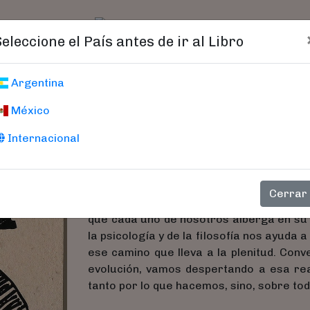
t)
logo
Catálogo
Age
Seleccione el País antes de ir al Libro
Ahora Yo
Argentina
México
¿Y Si Creas Tu Propio Futur
Respuesta Esta En Tus Man
Internacional
Puig, Mario Alonso
Cerrar
Cuando la vida nos desafía, es necesario
que cada uno de nosotros alberga en su i
la psicología y de la filosofía nos ayuda 
ese camino que lleva a la plenitud. Conv
evolución, vamos despertando a esa rea
tanto por lo que hacemos, sino, sobre tod