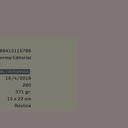
88415115786
orma Editorial
AL / AUTOAYUDA
16/4/2018
280
371 gr.
15 x 22 cm
Rústica