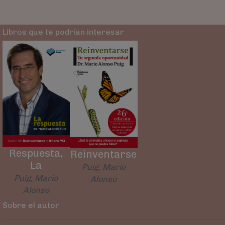
Libros que te podrían interesar
Respuesta,
Reinventarse
La
Puig, Mario
Puig, Mario
Alonso
Alonso
Sobre el autor