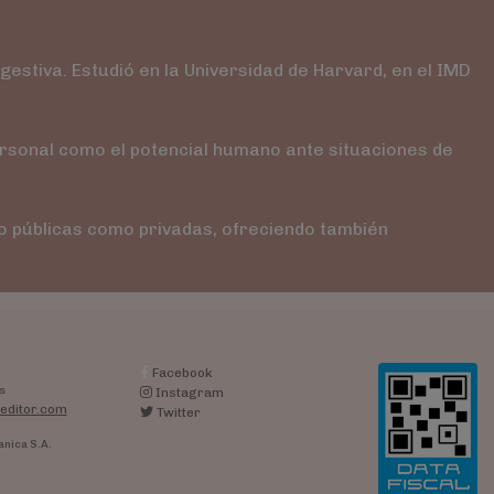
estiva. Estudió en la Universidad de Harvard, en el IMD
ersonal como el potencial humano ante situaciones de
to públicas como privadas, ofreciendo también
Facebook
s
Instagram
editor.com
Twitter
anica S.A.