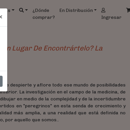
ndas
¿Dónde
En Distribución
×
comprar?
Ingresar
o En Lugar De Encontrártelo? La
os
 que despierte y aflore todo ese mundo de posibilidades
nterior. La investigación en el campo de la medicina, de
a dibujar en medio de la complejidad y de la incertidumbre
ertidos en "peregrinos" en esta senda de crecimiento y
lidad más amplia, a una realidad que está definida no
o, por aquello que somos..