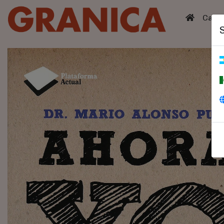
(curren
Catá