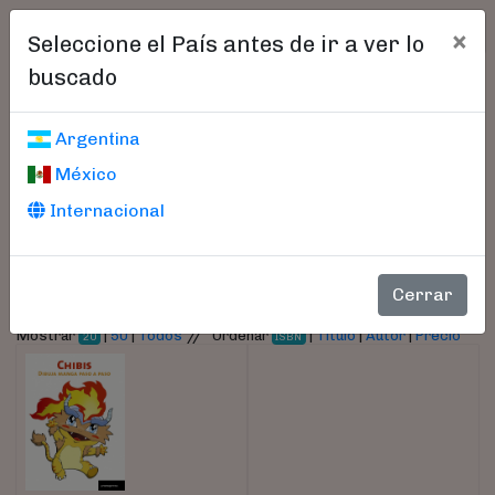
×
Seleccione el País antes de ir a ver lo
buscado
Libros encontrados
Argentina
México
Parámetros
Internacional
- Autor:
Guinot Aledo, Sergio
Cerrar
//
Mostrar
|
50
|
Todos
Ordenar
|
Título
|
Autor
|
Precio
20
ISBN