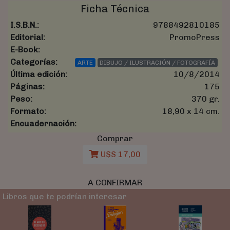
Ficha Técnica
I.S.B.N.:
9788492810185
Editorial:
PromoPress
E-Book:
Categorías:
ARTE
DIBUJO / ILUSTRACIÓN / FOTOGRAFÍA
Última edición:
10/8/2014
Páginas:
175
Peso:
370 gr.
Formato:
18,90 x 14 cm.
Encuadernación:
Comprar
U$S 17,00
A CONFIRMAR
Libros que te podrían interesar