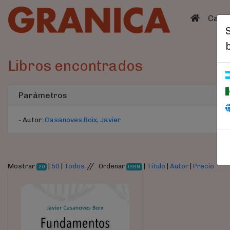
(curren
Catá
Libros encontrados
Parámetros
- Autor:
Casanoves Boix, Javier
//
Mostrar
|
50
|
Todos
Ordenar
|
Título
|
Autor
|
Precio
20
ISBN