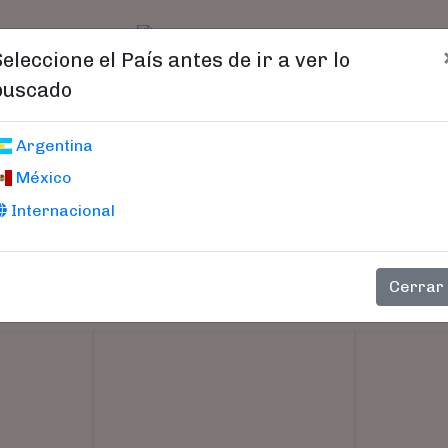
t)
logo
Catálogo
Age
Seleccione el País antes de ir a ver lo
buscado
Argentina
México
Internacional
Cerrar