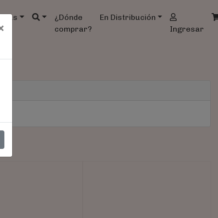
ndas
¿Dónde
En Distribución
×
comprar?
Ingresar