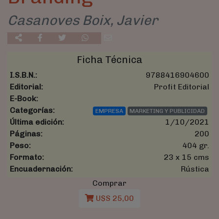
Casanoves Boix, Javier
Ficha Técnica
I.S.B.N.:
9788416904600
Editorial:
Profit Editorial
E-Book:
Categorías:
EMPRESA
MARKETING Y PUBLICIDAD
Última edición:
1/10/2021
Páginas:
200
Peso:
404 gr.
Formato:
23 x 15 cms
Encuadernación:
Rústica
Comprar
U$S 25,00