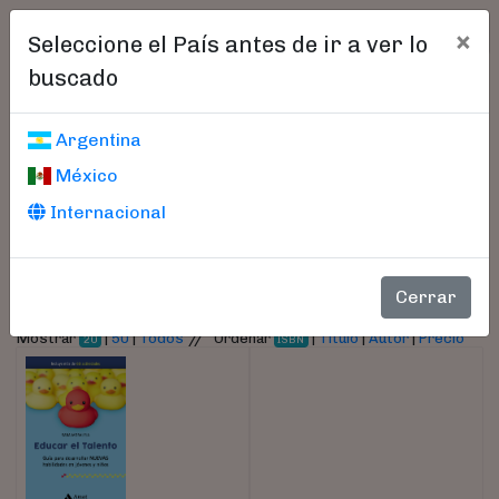
×
Seleccione el País antes de ir a ver lo
buscado
Libros encontrados
Argentina
México
Parámetros
Internacional
- Autor:
Moraleja, Sara
Cerrar
//
Mostrar
|
50
|
Todos
Ordenar
|
Título
|
Autor
|
Precio
20
ISBN