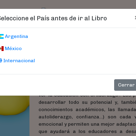
t)
logo
Catálogo
Age
Seleccione el País antes de ir al Libro
Educar El Talent
Argentina
México
Guía Para Desarrollar Nueva
Moraleja, Sara
Internacional
Cómo desarrollar el talento y el auto
Cerrar
educativos del futuro? ¿Qué diferencia h
ver la educación con el liderazgo? Los 
desarrollar todo su potencial y, tambi
conocimientos académicos, las llamadas
autoliderazgo, confianza…) son cada 
emocional y permiten una mejor adaptació
que ayudará a los educadores a desar