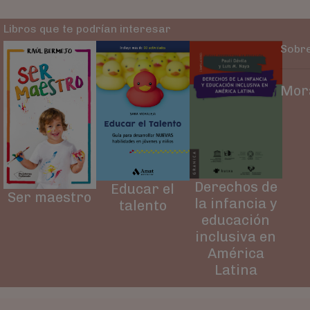
Libros que te podrían interesar
Sobre
Mora
Derechos de
Educar el
Ser maestro
la infancia y
talento
educación
inclusiva en
América
Latina