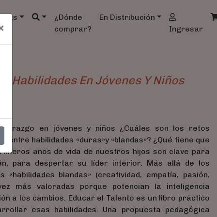
ndas
¿Dónde
En Distribución
×
comprar?
Ingresar
o
s Habilidades En Jóvenes Y Niños
liderazgo en jóvenes y niños ¿Cuáles son los retos
ay entre habilidades «duras»y «blandas»? ¿Qué tiene que
primeros años de vida de nuestros hijos son clave para
én, para despertar su líder interior. Más allá de los
 «habilidades blandas» (creatividad, empatía, pasión,
vez más valoradas porque potencian la inteligencia
n a los cambios. Educar el Talento es un libro práctico
rollar esas habilidades. Una propuesta pedagógica