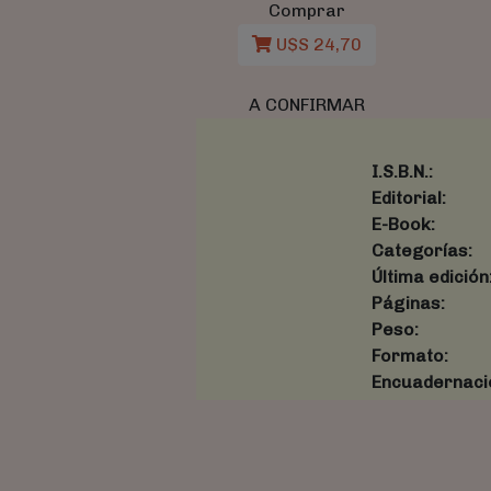
Comprar
U$S 24,70
A CONFIRMAR
I.S.B.N.:
Editorial:
E-Book:
Categorías:
Última edición
Páginas:
Peso:
Formato:
Encuadernaci