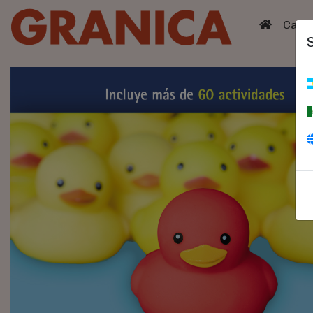
(curren
Catá