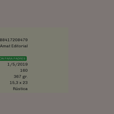
88417208479
Amat Editorial
ON PARA PADRES
1/5/2019
160
367 gr.
15,3 x 23
Rústica