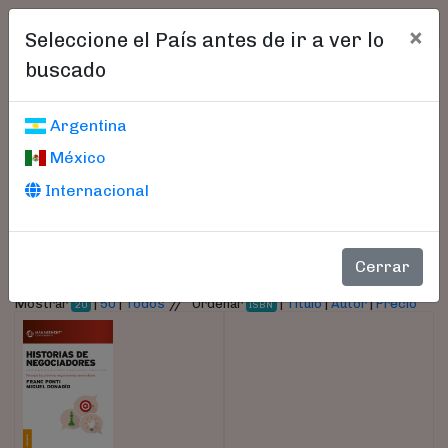
×
Seleccione el País antes de ir a ver lo
buscado
Libros encontrados
Argentina
México
Parámetros
Internacional
- Autor:
Donadío, Miguel
Cerrar
//
Mostrar
|
50
|
Todos
Ordenar
|
Título
|
Autor
|
Precio
20
ISBN