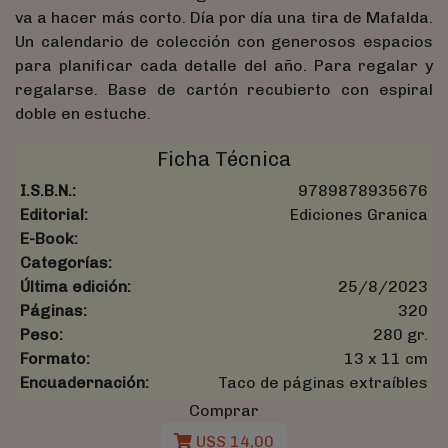
va a hacer más corto. Día por día una tira de Mafalda.
Un calendario de colección con generosos espacios
para planificar cada detalle del año. Para regalar y
regalarse. Base de cartón recubierto con espiral
doble en estuche.
Ficha Técnica
I.S.B.N.:
9789878935676
Editorial:
Ediciones Granica
E-Book:
Categorías:
Última edición:
25/8/2023
Páginas:
320
Peso:
280 gr.
Formato:
13 x 11 cm
Encuadernación:
Taco de páginas extraíbles
Comprar
U$S 14,00