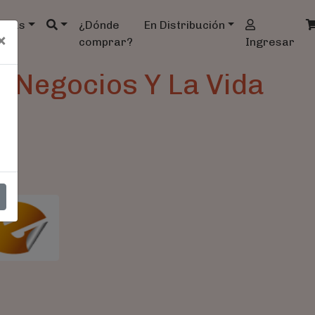
ndas
¿Dónde
En Distribución
×
comprar?
Ingresar
 Negocios Y La Vida