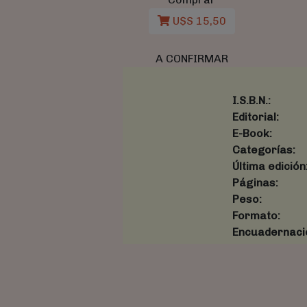
U$S 15,50
A CONFIRMAR
I.S.B.N.:
Editorial:
E-Book:
Categorías:
Última edición
Páginas:
Peso:
Formato:
Encuadernaci