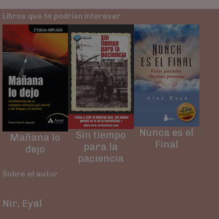
Libros que te podrían interesar
Nunca es el
Sin tiempo
Mañana lo
Final
para la
dejo
paciencia
Sobre el autor
Nir, Eyal