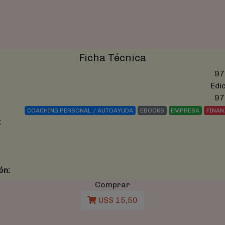
Ficha Técnica
97
Edi
97
COACHING PERSONAL / AUTOAYUDA
EBOOKS
EMPRESA
FINAN
:
ón:
Comprar
U$S 15,50