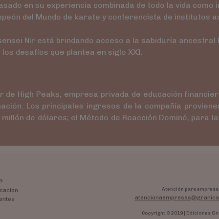
sado en su experiencia combinada de todo la vida como in
ampeón del Mundo de karate y conferencista de institutos 
ensei Nir está brindando acceso a la sabiduría ancestral 
 los desafíos que plantea en siglo XXI.
dor de High Peaks, empresa privada de educación financie
mación. Los principales ingresos de la compañía provien
illón de dólares; el Método de Reacción Dominó, para la g
?
Atención para empresa
cación
atencionaempresas@granica
entes
Copyright © 2019 | Ediciones Gr