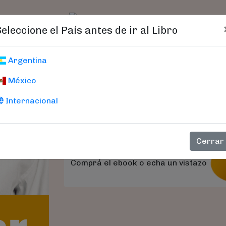
t)
logo
Catálogo
Age
Seleccione el País antes de ir al Libro
Progresar En Los
Argentina
México
The BuDo Way
Nir, Eyal - Offir, Amit
Internacional
Cerrar
Comprá el ebook o echa un vistazo