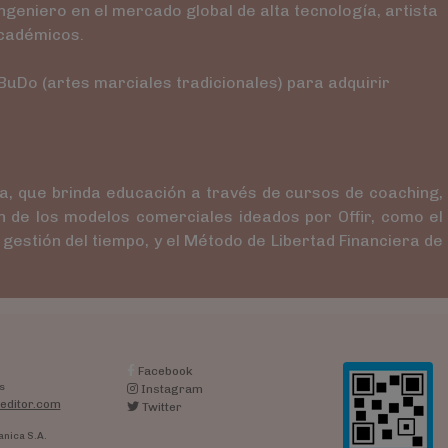
geniero en el mercado global de alta tecnología, artista
académicos.
BuDo (artes marciales tradicionales) para adquirir
ra, que brinda educación a través de cursos de coaching,
en de los modelos comerciales ideados por Offir, como el
estión del tiempo, y el Método de Libertad Financiera de
Facebook
s
Instagram
editor.com
Twitter
anica S.A.