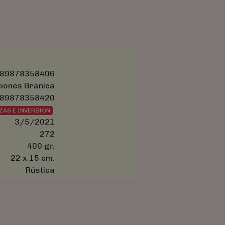
89878358406
ciones Granica
89878358420
ZAS E INVERSION
3/5/2021
272
400 gr.
22 x 15 cm.
Rústica