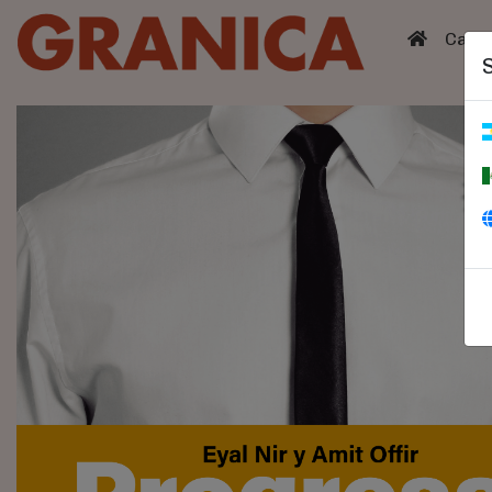
(curren
Catá