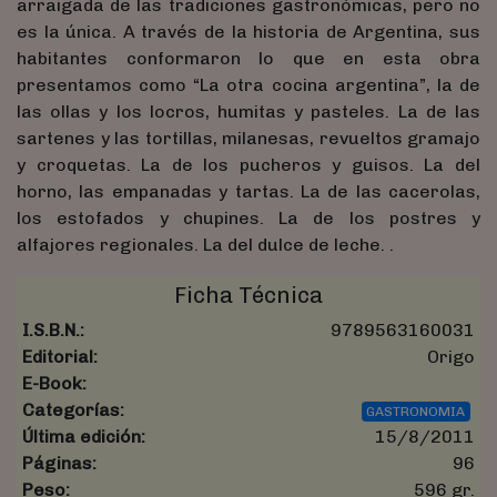
arraigada de las tradiciones gastronómicas, pero no
es la única. A través de la historia de Argentina, sus
habitantes conformaron lo que en esta obra
presentamos como “La otra cocina argentina”, la de
las ollas y los locros, humitas y pasteles. La de las
sartenes y las tortillas, milanesas, revueltos gramajo
y croquetas. La de los pucheros y guisos. La del
horno, las empanadas y tartas. La de las cacerolas,
los estofados y chupines. La de los postres y
alfajores regionales. La del dulce de leche. .
Ficha Técnica
I.S.B.N.:
9789563160031
Editorial:
Origo
E-Book:
Categorías:
GASTRONOMIA
Última edición:
15/8/2011
Páginas:
96
Peso:
596 gr.