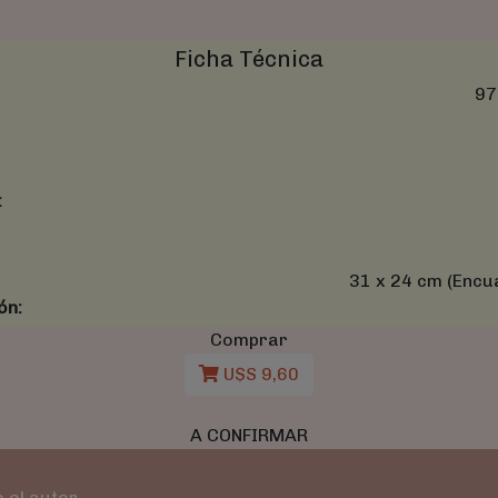
Ficha Técnica
97
:
31 x 24 cm (Encu
ón:
Comprar
U$S 9,60
A CONFIRMAR
 el autor