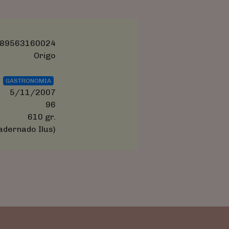
89563160024
Origo
GASTRONOMIA
5/11/2007
96
610 gr.
adernado Ilus)