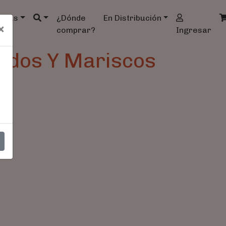
ndas
¿Dónde
En Distribución
×
comprar?
Ingresar
ados Y Mariscos