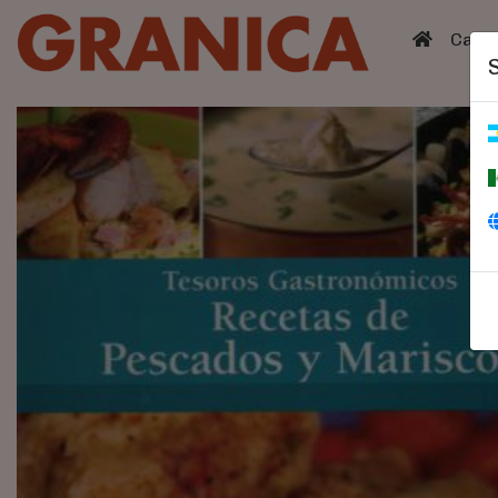
(curren
Catá