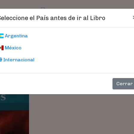
t)
logo
Catálogo
Age
Seleccione el País antes de ir al Libro
Recetas De Pesc
Argentina
México
Internacional
Cerrar