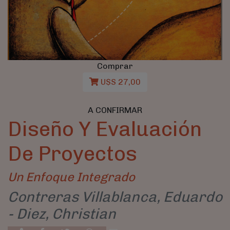
Comprar
U$S 27,00
A CONFIRMAR
Diseño Y Evaluación
De Proyectos
Un Enfoque Integrado
Contreras Villablanca, Eduardo
- Diez, Christian