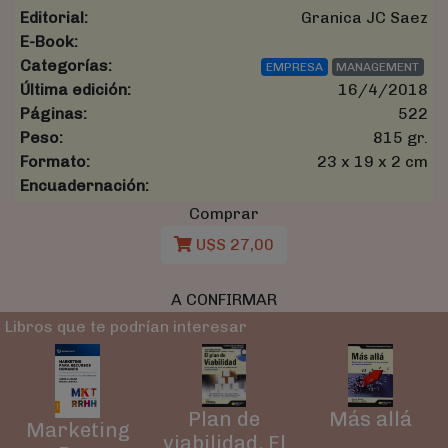
Editorial:
Granica JC Saez
E-Book:
Categorías:
EMPRESA
MANAGEMENT
Última edición:
16/4/2018
Páginas:
522
Peso:
815 gr.
Formato:
23 x 19 x 2 cm
Encuadernación:
Comprar
U$S 27,00
A CONFIRMAR
Libros que te podrían interesar
Plan de
Más allá
Marketing
viabilidad, El