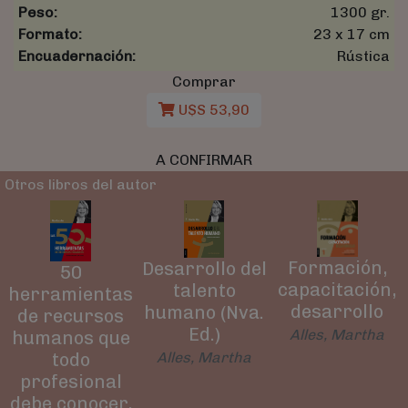
Peso:
1300 gr.
Formato:
23 x 17 cm
Encuadernación:
Rústica
Comprar
U$S 53,90
A CONFIRMAR
Otros libros del autor
Formación,
Desarrollo del
50
capacitación,
talento
herramientas
desarrollo
humano (Nva.
de recursos
Ed.)
Alles, Martha
humanos que
Alles, Martha
todo
profesional
debe conocer,