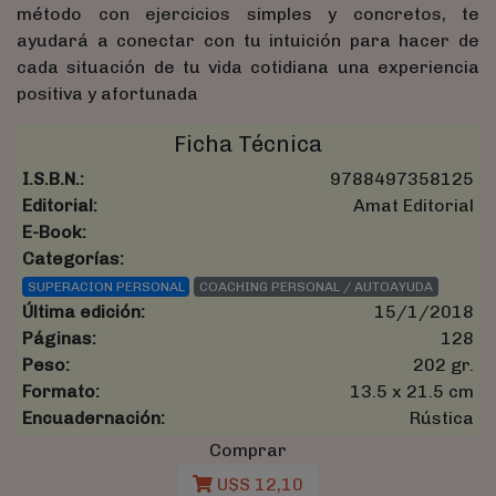
método con ejercicios simples y concretos, te
ayudará a conectar con tu intuición para hacer de
cada situación de tu vida cotidiana una experiencia
positiva y afortunada
Ficha Técnica
I.S.B.N.:
9788497358125
Editorial:
Amat Editorial
E-Book:
Categorías:
SUPERACION PERSONAL
COACHING PERSONAL / AUTOAYUDA
Última edición:
15/1/2018
Páginas:
128
Peso:
202 gr.
Formato:
13.5 x 21.5 cm
Encuadernación:
Rústica
Comprar
U$S 12,10