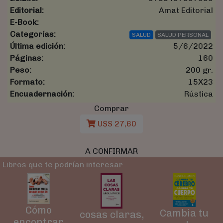
Editorial:
Amat Editorial
E-Book:
Categorías:
SALUD
SALUD PERSONAL
Última edición:
5/6/2022
Páginas:
160
Peso:
200 gr.
Formato:
15X23
Encuadernación:
Rústica
Comprar
U$S 27,60
A CONFIRMAR
Libros que te podrían interesar
Cómo
Cambia tu
cosas claras,
encontrar