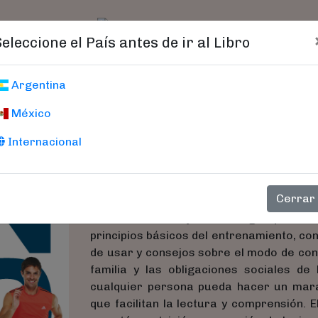
t)
logo
Catálogo
Age
Seleccione el País antes de ir al Libro
El Gran Libro De
Argentina
México
La guía más completa y extensa jamás 
Internacional
maratón. Lo verdaderamente complicado
preparación de la carrera. Este libr
entrenamiento con buen pie y llegar bi
Cerrar
aprenderás a encontrar la carrera ad
determinar la mejor estrategia que debe
principios básicos del entrenamiento, con
de usar y consejos sobre el modo de conc
familia y las obligaciones sociales de 
cualquier persona pueda hacer un mara
que facilitan la lectura y comprensión.