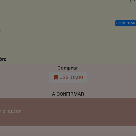
97
CONOCIM
:
ón:
Comprar
U$S 18,60
A CONFIRMAR
 el autor