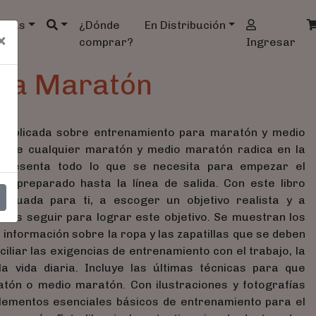
ndas
¿Dónde
En Distribución
×
comprar?
Ingresar
 La Maratón
publicada sobre entrenamiento para maratón y medio
 de cualquier maratón y medio maratón radica en la
o presenta todo lo que se necesita para empezar el
en preparado hasta la línea de salida. Con este libro
ecuada para ti, a escoger un objetivo realista y a
rás seguir para lograr este objetivo. Se muestran los
 información sobre la ropa y las zapatillas que se deben
iliar las exigencias de entrenamiento con el trabajo, la
la vida diaria. Incluye las últimas técnicas para que
tón o medio maratón. Con ilustraciones y fotografías
 Elementos esenciales básicos de entrenamiento para el