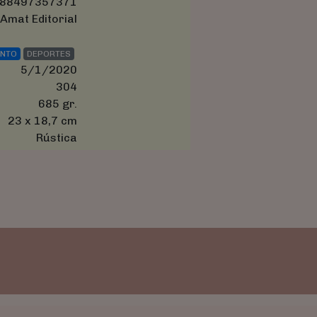
88497357371
Amat Editorial
ENTO
DEPORTES
5/1/2020
304
685 gr.
23 x 18,7 cm
Rústica