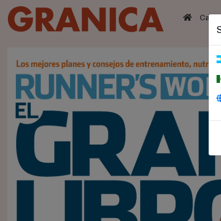
(curren
Catá