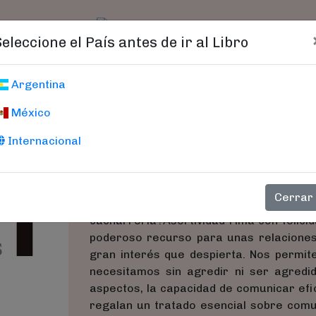
t)
logo
Catálogo
Age
Seleccione el País antes de ir al Libro
Asertividad, La
Argentina
México
Para Gente Extraordinaria
Forés, Anna - Bach, Eva
Internacional
Un libro para despertar nuestra capac
Cerrar
respetuoso.¿Cómo circulas por la v
cacharrería?Asertividad rima con felicid
poderoso recurso para unas relaciones 
gran interés que despierta. Nos permit
necesitamos sin agredir ni ser agredi
aspectos, la capacidad de comunicar efi
regalan un tratado esencial sobre comu