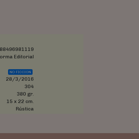
88496981119
orma Editorial
NO FICCION
28/3/2016
304
380 gr.
15 x 22 cm.
Rústica