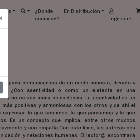
ndas
¿Dónde
En Distribución
×
comprar?
Ingresar
idad para comunicarnos de un modo honesto, directo y
ida? ¿Con asertividad o como un elefante en una
ad y no es una mera coincidencia. La asertividad es un
más positivas y armoniosas con los otros y de ahí el
e expresar lo que sentimos, lo que pensamos y lo que
dos. Es un concepto que implica, entre otros muchos
cazmente y con empatía.Con este libro, las autoras nos
nicación y relaciones humanas. El lector@ encontrará