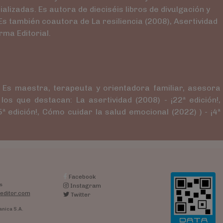
lizadas. Es autora de dieciséis libros de divulgación y
Es también coautora de La resiliencia (2008), Asertividad
rma Editorial.
 Es maestra, terapeuta y orientadora familiar, asesora
s que destacan: La asertividad (2008) - ¡22ª edición!,
5ª edición!, Cómo cuidar la salud emocional (2022) ) - ¡4ª
Facebook
s
Instagram
editor.com
Twitter
anica S.A.