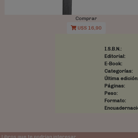
Comprar
U$S 16,90
I.S.B.N.:
Editorial:
E-Book:
Categorías:
Última edición
Páginas:
Peso:
Formato:
Encuadernaci
Libros que te podrían interesar