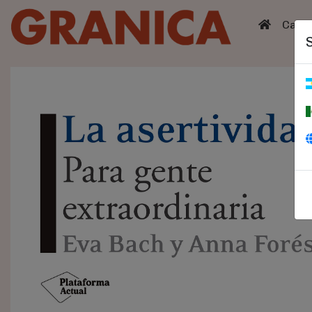
(curren
Catá