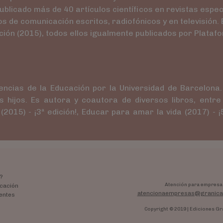
licado más de 40 artículos científicos en revistas especia
e comunicación escritos, radiofónicos y en televisión. 
ón (2015), todos ellos igualmente publicados por Platafo
ncias de la Educación por la Universidad de Barcelona.
jos. Es autora y coautora de diversos libros, entre lo
 (2015) - ¡3ª edición!, Educar para amar la vida (2017) - ¡
?
Atención para empresa
cación
atencionaempresas@granica
entes
Copyright © 2019 | Ediciones Gr