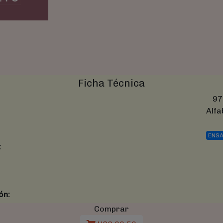
Ficha Técnica
97
Alfa
ENS
:
ón:
Comprar