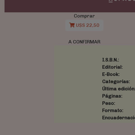
Comprar
U$S 22,50
A CONFIRMAR
I.S.B.N.:
Editorial:
E-Book:
Categorías:
Última edición
Páginas:
Peso:
Formato:
Encuadernaci