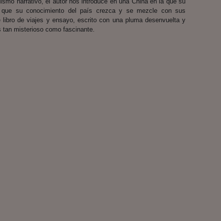
dismo narrativo, el autor nos introduce en una China en la que su
a que su conocimiento del país crezca y se mezcle con sus
 libro de viajes y ensayo, escrito con una pluma desenvuelta y
s tan misterioso como fascinante.