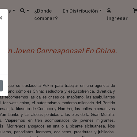
ndas
¿Dónde
En Distribución
×
comprar?
Ingresar
e Un Joven Corresponsal En China.
ista que se trasladó a Pekín para trabajar en una agencia de
era mano cómo es China: seductora y esquizofrénica, divertida y
as recorreremos las calles grises del maoísmo, las apabullantes
 far west chino, el autoritarismo moderno-milenario del Partido
sas, la filosofía de Confucio y Han Fei, las calles hiperactivas
Yan Lianke y las aldeas perdidas a los pies de la Gran Muralla.
os. Viajaremos en tren acompañados de jóvenes migrantes.
inés. Moriremos ahogados en una olla picante sichuanesa. Nos
leras, periodistas, ladrones, cocineros, prostitutas y jubilados.