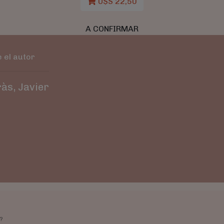
U$S 22,50
A CONFIRMAR
 el autor
às, Javier
?