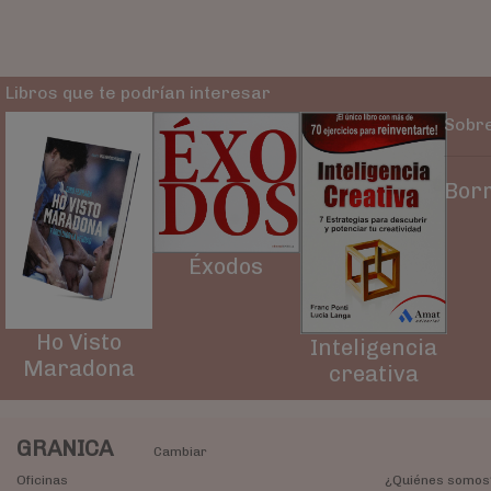
Libros que te podrían interesar
Sobre
Borr
Éxodos
Ho Visto
Inteligencia
Maradona
creativa
GRANICA
Cambiar
Oficinas
¿Quiénes somos