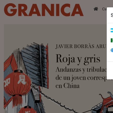
(curren
Catá