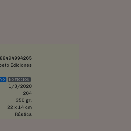
88494994265
beto Ediciones
AYO
NO FICCION
1/3/2020
264
350 gr.
22 x 14 cm
Rústica