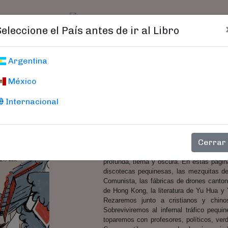
t)
logo
Catálogo
Age
Seleccione el País antes de ir al Libro
Roja Y Gris
Argentina
México
Andanzas Y Tribulaciones D
Borràs, Javier
Internacional
Cerrar
Javier Borràs Arumí es un joven period
noticias española. Allí descubrió de prim
profunda, tierna y oscura. En estas págin
discotecas pequinesas, las mezquitas del
Comunista, las fábricas de drones cantone
de Hong Kong, la literatura de Yu Hua y 
Rezaremos junto a cristianos y chin
Sobreviviremos al infernal tráfico pequ
toparemos con profesores, políticos, verdu