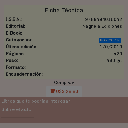
Ficha Técnica
I.S.B.N.:
9788494016042
Editorial:
Nagrela Ediciones
E-Book:
Categorías:
NO FICCION
Última edición:
1/9/2019
Páginas:
420
Peso:
460 gr.
Formato:
Encuadernación:
Comprar
U$S 28,80
Libros que te podrían interesar
Sobre el autor