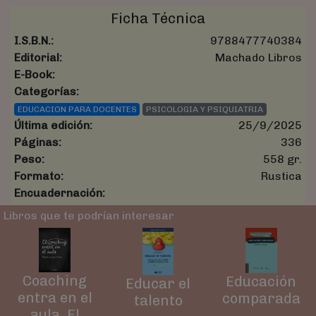
Ficha Técnica
I.S.B.N.:
9788477740384
Editorial:
Machado Libros
E-Book:
Categorías:
EDUCACION PARA DOCENTES
PSICOLOGIA Y PSIQUIATRIA
Última edición:
25/9/2025
Páginas:
336
Peso:
558 gr.
Formato:
Rustica
Encuadernación:
Libros que te podrían interesar
Coaching
Educación
Educar el
entra en el
comparada
talento
aula, El