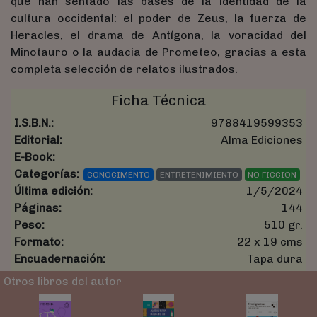
que han sentado las bases de la identidad de la
cultura occidental: el poder de Zeus, la fuerza de
Heracles, el drama de Antígona, la voracidad del
Minotauro o la audacia de Prometeo, gracias a esta
completa selección de relatos ilustrados.
Ficha Técnica
I.S.B.N.:
9788419599353
Editorial:
Alma Ediciones
E-Book:
Categorías:
CONOCIMENTO
ENTRETENIMIENTO
NO FICCION
Última edición:
1/5/2024
Páginas:
144
Peso:
510 gr.
Formato:
22 x 19 cms
Encuadernación:
Tapa dura
Otros libros del autor