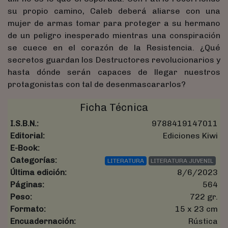
su propio camino, Caleb deberá aliarse con una
mujer de armas tomar para proteger a su hermano
de un peligro inesperado mientras una conspiración
se cuece en el corazón de la Resistencia. ¿Qué
secretos guardan los Destructores revolucionarios y
hasta dónde serán capaces de llegar nuestros
protagonistas con tal de desenmascararlos?
Ficha Técnica
I.S.B.N.:
9788419147011
Editorial:
Ediciones Kiwi
E-Book:
Categorías:
LITERATURA
LITERATURA JUVENIL
Última edición:
8/6/2023
Páginas:
564
Peso:
722 gr.
Formato:
15 x 23 cm
Encuadernación:
Rústica