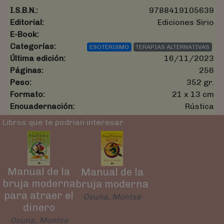
I.S.B.N.:
9788419105639
Editorial:
Ediciones Sirio
E-Book:
Categorías:
ESOTERISMO
TERAPIAS ALTERNATIVAS
Última edición:
16/11/2023
Páginas:
256
Peso:
352 gr.
Formato:
21 x 13 cm
Encuadernación:
Rústica
Libros que te podrían interesar
Manual de la
Manual de la
bruja moderna
bruja moderna
para atraer el
Osuna, Montse
dinero
Osuna, Montse