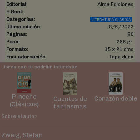
Editorial:
Alma Ediciones
E-Book:
Categorías:
LITERATURA CLASICA
Última edición:
8/6/2023
Páginas:
80
Peso:
266 gr.
Formato:
15 x 21 cms
Encuadernación:
Tapa dura
Libros que te podrían interesar
Pinocho
Corazón doble
Cuentos de
(Clásicos)
fantasmas
Sobre el autor
Zweig, Stefan