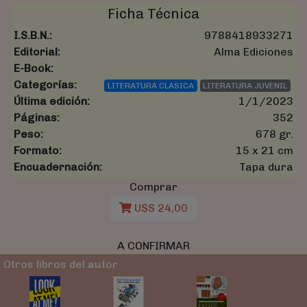
Ficha Técnica
I.S.B.N.:
9788418933271
Editorial:
Alma Ediciones
E-Book:
Categorías:
LITERATURA CLASICA
LITERATURA JUVENIL
Última edición:
1/1/2023
Páginas:
352
Peso:
678 gr.
Formato:
15 x 21 cm
Encuadernación:
Tapa dura
Comprar
U$S 24,00
A CONFIRMAR
Otros libros del autor