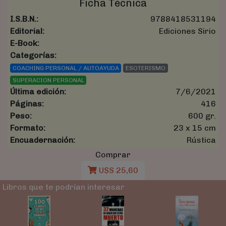
Ficha Técnica
I.S.B.N.:
9788418531194
Editorial:
Ediciones Sirio
E-Book:
Categorías:
COACHING PERSONAL / AUTOAYUDA
ESOTERISMO
SUPERACION PERSONAL
Última edición:
7/6/2021
Páginas:
416
Peso:
600 gr.
Formato:
23 x 15 cm
Encuadernación:
Rústica
Comprar
U$S 25,60
Libros que te podrían interesar