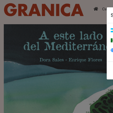
(curren
Catá