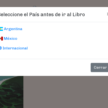
t)
logo
Catálogo
Age
Seleccione el País antes de ir al Libro
A Este Lado Del
Argentina
México
Flores, Enrique - Sales,
Internacional
Cerrar