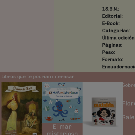
I.S.B.N.:
Editorial:
E-Book:
Categorías:
Última edición
Páginas:
Peso:
Formato:
Encuadernaci
Libros que te podrían interesar
Sobre
Flor
Sale
El mar
misterioso