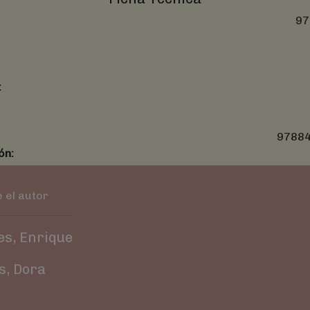
97
:
97884
ón:
 el autor
es, Enrique
s, Dora