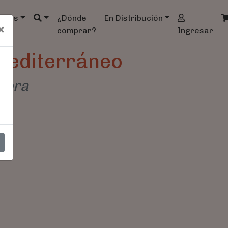
ndas
¿Dónde
En Distribución
×
comprar?
Ingresar
 Mediterráneo
 Dora