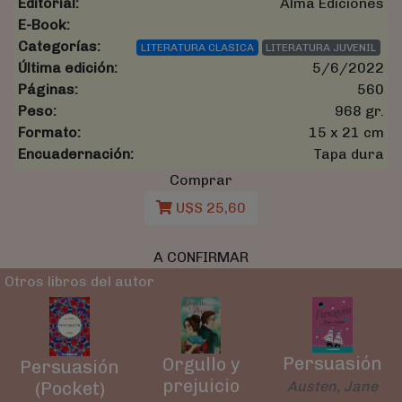
Editorial:
Alma Ediciones
E-Book:
Categorías:
LITERATURA CLASICA
LITERATURA JUVENIL
Última edición:
5/6/2022
Páginas:
560
Peso:
968 gr.
Formato:
15 x 21 cm
Encuadernación:
Tapa dura
Comprar
U$S 25,60
A CONFIRMAR
Otros libros del autor
Persuasión
Orgullo y
Persuasión
prejuicio
(Pocket)
Austen, Jane