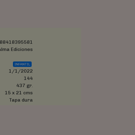
88418395581
Alma Ediciones
INFANTIL
1/1/2022
144
437 gr.
15 x 21 cms
Tapa dura