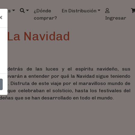
ndas
¿Dónde
En Distribución
×
comprar?
Ingresar
e La Navidad
y detrás de las luces y el espíritu navideño, sus
e llevarán a entender por qué la Navidad sigue teniendo
ros. Disfruta de este viaje por el maravilloso mundo de
s que celebraban el solsticio, hasta los festivales del
avideñas que se han desarrollado en todo el mundo.