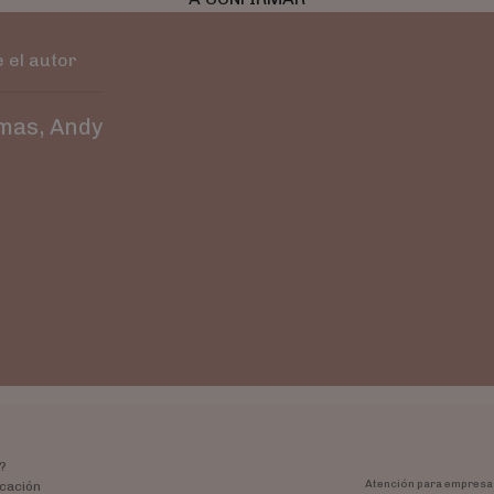
 el autor
mas, Andy
?
Atención para empresa
cación