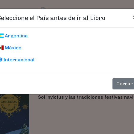
t)
logo
Catálogo
Age
Seleccione el País antes de ir al Libro
Breve Historia D
Argentina
México
Thomas, Andy
Internacional
Descubre la historia completa que ha
curiosidades, así como los motivos que t
un especial significado para todos nosot
Cerrar
la Navidad, desde las antiguas ceremonia
Sol invictus y las tradiciones festivas n