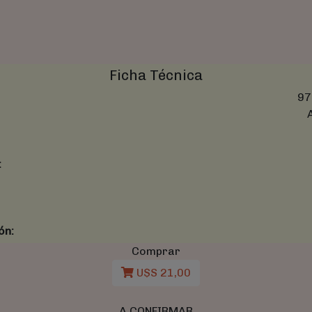
Ficha Técnica
97
:
ón:
Comprar
U$S 21,00
A CONFIRMAR