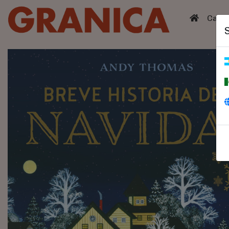
(curren
Catá