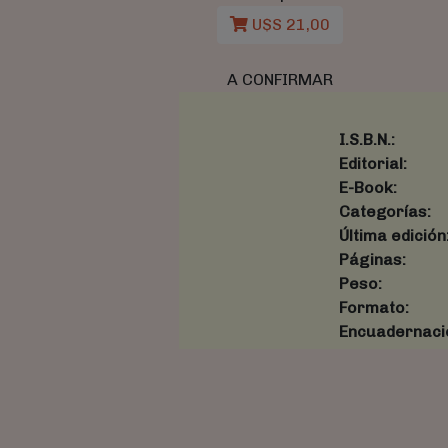
U$S 21,00
A CONFIRMAR
I.S.B.N.:
Editorial:
E-Book:
Categorías:
Última edición
Páginas:
Peso:
Formato:
Encuadernaci