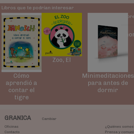
Libros que te podrían interesar
Sobre
Tho
Zoo, El
Cómo
Minimeditaciones
aprendió a
para antes de
contar el
dormir
tigre
GRANICA
Cambiar
Oficinas
¿Quiénes somos
Contacto
Prensa y comuni