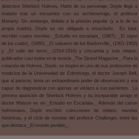
detective Sherlock Holmes. Harto de su personaje, Doyle llegó a
matarlo tras un encuentro con su archienemigo, el profesor
Moriarty. Sin embargo, debido a la presión popular (y a la de su
propia madre), Doyle se vio obligado a resucitarlo. En total,
escribió cuatro novelas: _Estudio en escarlata_ (1887), _El signo
de los cuatro_ (1890), _El sabueso de los Baskerville_ (1901-1902)
y _El valle del terror_ (1914-1916) y cincuenta y seis relatos,
publicados casi todos en la revista _The Strand Magazine_. Para la
creación de Holmes, Doyle, se inspiró en uno de sus profesores de
medicina de la Universidad de Edimburgo, el doctor Joseph Bell,
que al parecer, tenía un extraordinario poder de observación y era
capaz de diagnosticar con apenas un vistazo a sus pacientes. La
primera aparición de Sherlock Holmes y su inseparable amigo el
doctor Watson es en _Estudio en Escarlata._ Además del canon
holmesiano, Doyle escribió colecciones de relatos, novelas
históricas, y el ciclo de novelas del profesor Challenger, entre las
que destaca _El mundo perdido_.