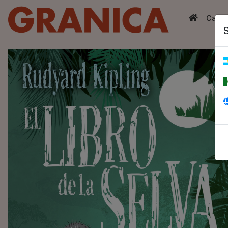
(curren
Catá