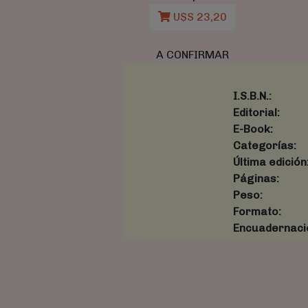
U$S 23,20
A CONFIRMAR
I.S.B.N.:
Editorial:
E-Book:
Categorías:
Última edición
Páginas:
Peso:
Formato:
Encuadernaci