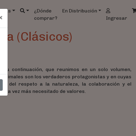
ndas
¿Dónde
En Distribución
×
comprar?
Ingresar
lva (Clásicos)
de su continuación, que reunimos en un solo volumen,
os animales son los verdaderos protagonistas y en cuyas
cia del respeto a la naturaleza, la colaboración y el
ada vez más necesitado de valores.