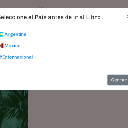
t)
logo
Catálogo
Age
Seleccione el País antes de ir al Libro
El Libro De La Se
Argentina
México
Kipling, Rudyard
Internacional
Los relatos de El libro de la selva y 
conforman un libro inmortal, en el que l
fábulas Kipling nos enseña la importan
Cerrar
compañerismo en un mundo cambiante y c