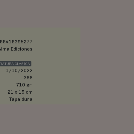
88418395277
Alma Ediciones
ERATURA CLASICA
1/10/2022
368
710 gr.
21 x 15 cm
Tapa dura