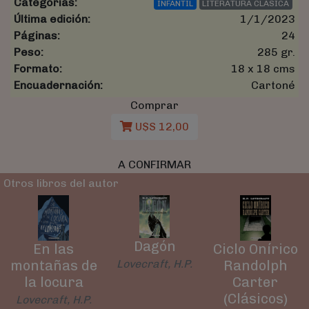
Categorías:
INFANTIL
LITERATURA CLASICA
Última edición:
1/1/2023
Páginas:
24
Peso:
285 gr.
Formato:
18 x 18 cms
Encuadernación:
Cartoné
Comprar
U$S 12,00
A CONFIRMAR
Otros libros del autor
Dagón
En las
Ciclo Onírico
montañas de
Randolph
Lovecraft, H.P.
la locura
Carter
(Clásicos)
Lovecraft, H.P.