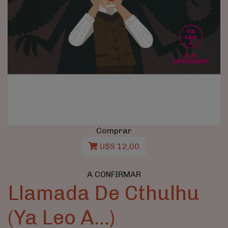
Comprar
U$S 12,00
A CONFIRMAR
Llamada De Cthulhu
(Ya Leo A...)