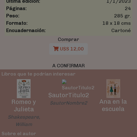
Última edición:
1/1/2023
Páginas:
24
Peso:
285 gr.
Formato:
18 x 18 cms
Encuadernación:
Cartoné
Comprar
U$S 12,00
A CONFIRMAR
Libros que te podrían interesar
$autorTitulo2
Ana en la
Romeo y
$autorNombre2
escuela
Julieta
Shakespeare,
William
Sobre el autor