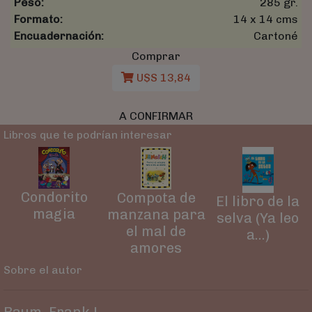
Peso:
285 gr.
Formato:
14 x 14 cms
Encuadernación:
Cartoné
Comprar
U$S 13,84
A CONFIRMAR
Libros que te podrían interesar
Condorito
Compota de
El libro de la
magia
manzana para
selva (Ya leo
el mal de
a…)
amores
Sobre el autor
Baum, Frank L.