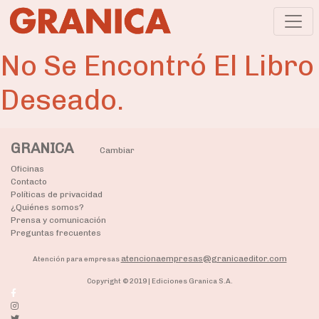
No Se Encontró El Libro
Deseado.
GRANICA
Cambiar
Oficinas
Contacto
Políticas de privacidad
¿Quiénes somos?
Prensa y comunicación
Preguntas frecuentes
atencionaempresas@granicaeditor.com
Atención para empresas
Copyright © 2019 | Ediciones Granica S.A.