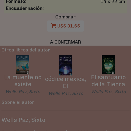
Formato:
14 x 22 cm
Encuadernación:
Comprar
U$S 31,65
A CONFIRMAR
Otros libros del autor
La muerte no
El santuario
códice mexica,
existe
de la Tierra
El
Wells Paz, Sixto
Wells Paz, Sixto
Wells Paz, Sixto
Sobre el autor
Wells Paz, Sixto