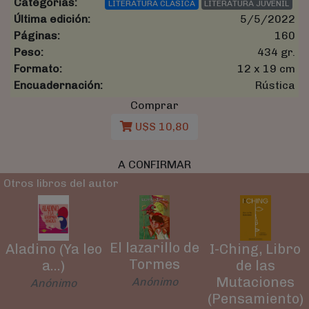
Categorías:
LITERATURA CLASICA
LITERATURA JUVENIL
Última edición:
5/5/2022
Páginas:
160
Peso:
434 gr.
Formato:
12 x 19 cm
Encuadernación:
Rústica
Comprar
U$S 10,80
A CONFIRMAR
Otros libros del autor
El lazarillo de
Aladino (Ya leo
I-Ching, Libro
Tormes
a...)
de las
Mutaciones
Anónimo
Anónimo
(Pensamiento)